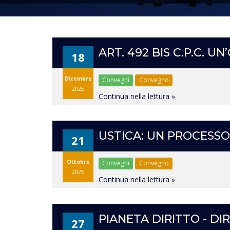
ART. 492 BIS C.P.C. U
18
Dicembre
Convegni
Convegno
2025
Continua nella lettura »
USTICA: UN PROCESSO 
21
Ottobre
Convegni
Convegno
2025
Continua nella lettura »
PIANETA DIRITTO - DI
27