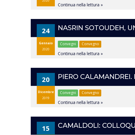
2020
Continua nella lettura »
NASRIN SOTOUDEH, UN
24
Gennaio
Convegni
Convegno
2020
Continua nella lettura »
PIERO CALAMANDREI. L
20
Dicembre
Convegni
Convegno
2019
Continua nella lettura »
CAMALDOLI: COLLOQU
15