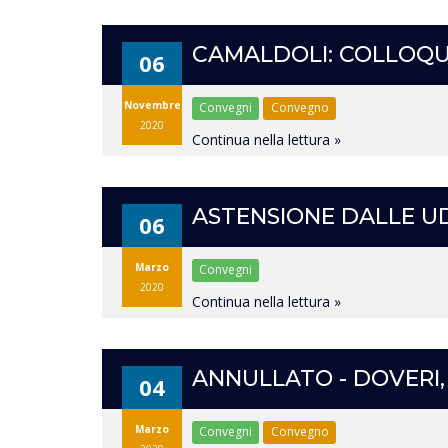
CAMALDOLI: COLLOQU
06
Novembre
Convegni
Convegno
2020
Continua nella lettura »
ASTENSIONE DALLE U
06
Marzo
Convegni
2020
Continua nella lettura »
ANNULLATO - DOVERI, 
04
Marzo
Convegni
Convegno