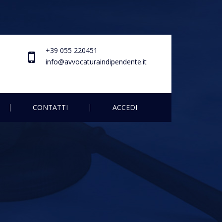
+39 055 220451
info@avvocaturaindipendente.it
CONTATTI
ACCEDI