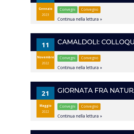
Gennaio
Convegni
Convegno
2023
Continua nella lettura »
CAMALDOLI: COLLOQU
11
Novembre
Convegni
Convegno
2022
Continua nella lettura »
GIORNATA FRA NATUR
21
Maggio
Convegni
Convegno
2022
Continua nella lettura »