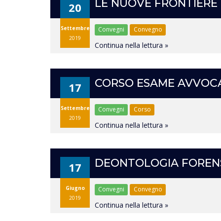
LE NUOVE FRONTIERE 
20
Settembre
Convegni
Convegno
2019
Continua nella lettura »
CORSO ESAME AVVOCA
17
Settembre
Convegni
Corso
2019
Continua nella lettura »
DEONTOLOGIA FORENSE:
17
Giugno
Convegni
Convegno
2019
Continua nella lettura »