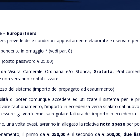
e – Europartners
, prevede delle condizioni appositamente elaborate e riservate per g
ipendente in omaggio * (vedi par. 8)
a. (costo password € 25,00)
 da Visura Camerale Ordinaria e/o Storica
, Gratuita.
Praticamen
 non verranno contabilizzate.
ilizzo del sistema (importo del prepagato ad esaurimento)
ilità di poter comunque accedere ed utilizzare il sistema per le p
ovare l’abbonamento, l’importo in eccedenza verrà scalato dal nuovo
essere, gli verrà emessa regolare fattura dell’importo in eccedenza.
ine, una volta evasi, avranno in allegato la relativa
nota spese
per pot
bbonamento, il primo da
€
250,00
e il secondo da
€ 500,00;
due
lis