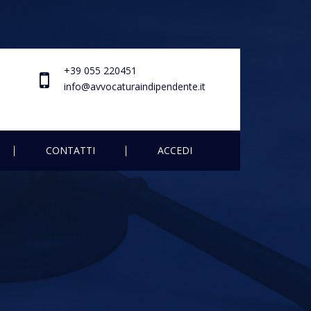
+39 055 220451
info@avvocaturaindipendente.it
CONTATTI
ACCEDI