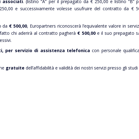
i associati
. (listino “A” per il prepagato da € 250,00 e listino “B”
€ 250,00 e successivamente volesse usufruire del contratto da € 
to da
€ 500,00
, Europartners riconoscerà l’equivalente valore in serviz
fatto chi aderirà al contratto pagherà
€
500,00
e il suo prepagato s
ssivi.
, per servizio di assistenza telefonica
con personale qualific
che
gratuite
dell’affidabilità e validità dei nostri servizi presso gli studi