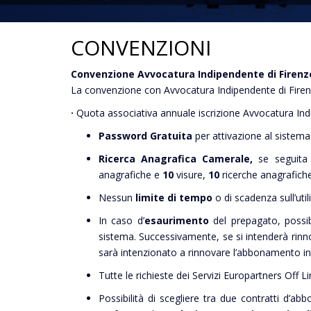
CONVENZIONI
Convenzione Avvocatura Indipendente di Firenz
La convenzione con Avvocatura Indipendente di Firenze
·
Quota associativa annuale iscrizione Avvocatura Ind
Password Gratuita
per attivazione al sistem
Ricerca Anagrafica Camerale,
se seguita
anagrafiche e
10
visure,
10
ricerche anagrafiche
Nessun
limite di tempo
o di scadenza sull’ut
In caso d’
esaurimento
del prepagato, possib
sistema. Successivamente, se si intenderà rinn
sarà intenzionato a rinnovare l’abbonamento in 
Tutte le richieste dei Servizi Europartners Off L
Possibilità di scegliere tra due contratti d’a